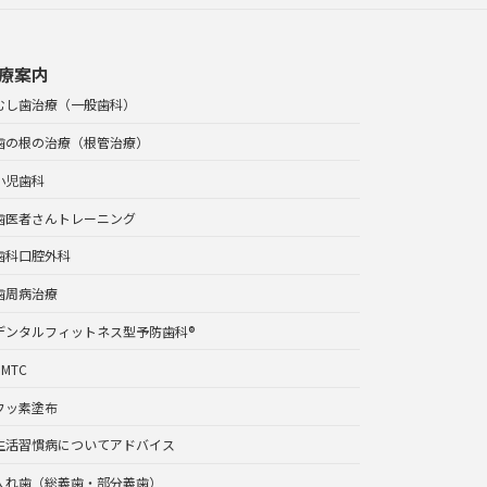
療案内
むし歯治療（一般歯科）
歯の根の治療（根管治療）
小児歯科
歯医者さんトレーニング
歯科口腔外科
歯周病治療
デンタルフィットネス型予防歯科®
PMTC
フッ素塗布
生活習慣病についてアドバイス
入れ歯（総義歯・部分義歯）