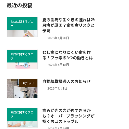
最近の投稿
夏の歯痛や歯ぐきの腫れは冷
お口に関するブロ
房病が原因？歯周病リスクと
グ
予防
2026年7月28日
むし歯になりにくい歯を作
お口に関するブロ
る！フッ素の3つの働きとは
グ
2026年7月18日
自動精算機導入のお知らせ
お知らせ
2026年7月1日
歯みがきの力が強すぎるか
お口に関するブロ
も？オーバーブラッシングが
グ
招くお口のトラブル
2026年6月28日