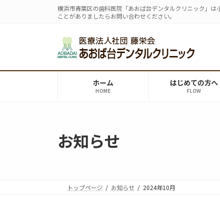
コ
ナ
横浜市青葉区の歯科医院「あおば台デンタルクリニック」は
ン
ビ
ことがありましたらお問い合わせください。
テ
ゲ
ン
ー
ツ
シ
へ
ョ
ス
ン
ホーム
はじめての方へ
キ
に
HOME
FLOW
ッ
移
プ
動
お知らせ
トップページ
お知らせ
2024年10月