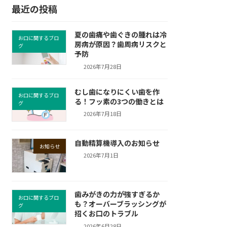
最近の投稿
夏の歯痛や歯ぐきの腫れは冷
お口に関するブロ
房病が原因？歯周病リスクと
グ
予防
2026年7月28日
むし歯になりにくい歯を作
お口に関するブロ
る！フッ素の3つの働きとは
グ
2026年7月18日
自動精算機導入のお知らせ
お知らせ
2026年7月1日
歯みがきの力が強すぎるか
お口に関するブロ
も？オーバーブラッシングが
グ
招くお口のトラブル
2026年6月28日