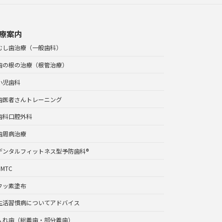
療案内
むし歯治療（一般歯科）
歯の根の治療（根管治療）
小児歯科
歯医者さんトレーニング
歯科口腔外科
歯周病治療
デンタルフィットネス型予防歯科®
PMTC
フッ素塗布
生活習慣病についてアドバイス
入れ歯（総義歯・部分義歯）