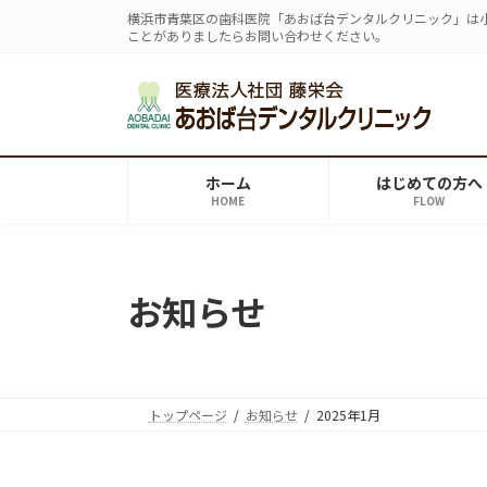
コ
ナ
横浜市青葉区の歯科医院「あおば台デンタルクリニック」は
ン
ビ
ことがありましたらお問い合わせください。
テ
ゲ
ン
ー
ツ
シ
へ
ョ
ス
ン
ホーム
はじめての方へ
キ
に
HOME
FLOW
ッ
移
プ
動
お知らせ
トップページ
お知らせ
2025年1月