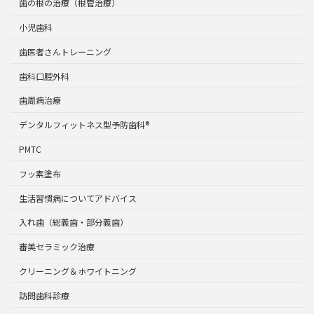
歯の根の治療（根管治療）
小児歯科
歯医者さんトレーニング
歯科口腔外科
歯周病治療
デンタルフィットネス型予防歯科®
PMTC
フッ素塗布
生活習慣病についてアドバイス
入れ歯（総義歯・部分義歯）
審美セラミック治療
クリーニング＆ホワイトニング
訪問歯科診療